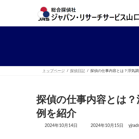
コ
ナ
ン
ビ
テ
ゲ
ン
ー
ツ
シ
へ
ョ
ス
ン
キ
に
ッ
移
プ
動
トップページ
探偵日記
探偵の仕事内容とは？浮気調
探偵の仕事内容とは？
例を紹介
最
2024年10月14日
2024年10月15日
yjrad
終
更