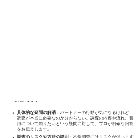
不倫問題は、心の負担が大きく、一人で抱え込んでしまうことも
多いものです。しかし、不安を一人で抱え続けるのではなく、ま
ずはプロに相談することで問題解決の糸口を見つけることができ
ます。
総合探偵社ジャパン・リサーチサービス山口
では、初めて
の方でも安心してご利用いただけるように、
不倫調査の無料相談
を提供しています。
無料相談であなたの不安を解消
不倫調査に関する相談は、専門的な知識が必要な場合が多く、ど
こから手をつければ良いのか分からない方もいらっしゃいます。
総合探偵社ジャパン・リサーチサービス山口
の無料相談では、プ
ロの調査員が丁寧にあなたの状況をヒアリングし、最適なアドバ
イスを提供します。
具体的な疑問の解消
：パートナーの行動が気になるけれど、
調査が本当に必要なのか分からない。調査の内容や流れ、費
用について知りたいという疑問に対して、プロが明確な回答
をお伝えします。
調査のリスクや方法の説明
：不倫調査にはリスクが伴います