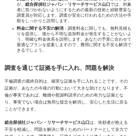
が、
総合探偵社ジャパン・リサーチサービス山口
では、対象
者に気づかれないようにするための最新の技術と経験豊富な
調査員が対応します。調査が安全に行われるための方法や手
順をしっかりと説明します。
料金に関する不安の解消
：調査料金に関しても、無料見積も
りを提供し、後から不明な追加料金が発生することがないよ
う、明確な料金体系を説明します。あなたの予算に合わせて
最適なプランを提案しますので、費用に関する不安も解消で
きるでしょう。
調査を通じて証拠を手に入れ、問題を解決
不倫調査の最終目的は、確実な証拠を手に入れることです。その
証拠が、あなたの今後の行動において大きな助けとなります。不
倫が事実であれば、離婚や慰謝料請求のための有力な証拠とな
り、事実でない場合は無用な疑念を解消し、安心した生活に戻る
ことができます。
総合探偵社ジャパン・リサーチサービス山口
は、依頼者が抱える
不安を軽減し、問題を解決に導くためのパートナーとして全力で