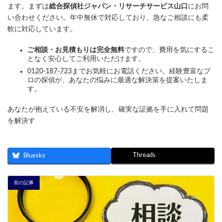
ます。まずは
総合探偵社ジャパン・リサーチサービス山口
にお問
い合わせください。年中無休で対応しており、急なご相談にも柔
軟に対応しています。
ご相談・お見積もりは完全無料
ですので、費用を気にするこ
となく安心してご利用いただけます。
0120-187-723
までお気軽にお電話ください。経験豊富なプ
ロの探偵が、あなたの悩みに最適な解決策を提案いたしま
す。
あなたが抱えている不安を解消し、確実な証拠を手に入れて問題
を解決す
Threads
Bluesky
前の記事