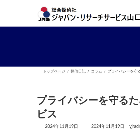
コ
ナ
ン
ビ
テ
ゲ
ン
ー
ツ
シ
へ
ョ
ス
ン
キ
に
ッ
移
プ
動
トップページ
探偵日記
コラム
プライバシーを守
プライバシーを守るた
ビス
最
2024年11月19日
2024年11月19日
yjrad
終
更