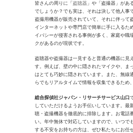
皆さんの周りに「
盗聴器
新
」や「盗撮器」があ
日
でしょうか？でも実は、それは決して他人事で
時
:
盗撮用機器が販売されていて、それに伴って
インターネットや専門店で簡単に手に入るた
イバシーが侵害される事例が多く、家庭や職
クがあるのが現状です。
盗聴器や盗撮器は一見すると普通の機器に見
す。例えば、壁の中に隠されたマイクや、ま
はとても巧妙に隠されています。また、無線
らでもリアルタイムで情報を収集できるため
総合探偵社ジャパン・リサーチサービス山口
していただけるようお手伝いしています。最
聴・盗撮機器を徹底的に排除します。お電話番号【
い。年中無休で対応していますので、いつで
する不安をお持ちの方は、ぜひ私たちにお任