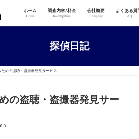
ホーム
調査内容/料金
会社概要
よくある質
Home
Investigation
Company
FAQ
探偵日記
るための盗聴・盗撮器発見サービス
めの盗聴・盗撮器発見サー
min