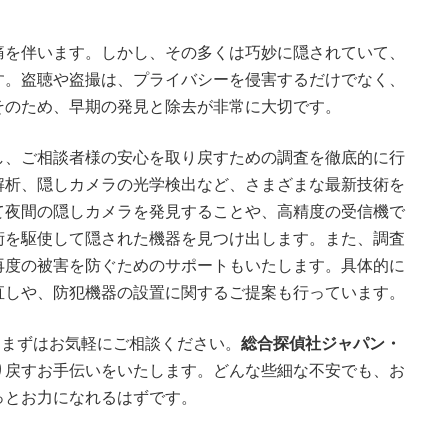
痛を伴います。しかし、その多くは巧妙に隠されていて、
す。盗聴や盗撮は、プライバシーを侵害するだけでなく、
そのため、早期の発見と除去が非常に大切です。
し、ご相談者様の安心を取り戻すための調査を徹底的に行
解析、隠しカメラの光学検出など、さまざまな最新技術を
て夜間の隠しカメラを発見することや、高精度の受信機で
術を駆使して隠された機器を見つけ出します。また、調査
再度の被害を防ぐためのサポートもいたします。具体的に
直しや、防犯機器の設置に関するご提案も行っています。
、まずはお気軽にご相談ください。
総合探偵社ジャパン・
り戻すお手伝いをいたします。どんな些細な不安でも、お
っとお力になれるはずです。