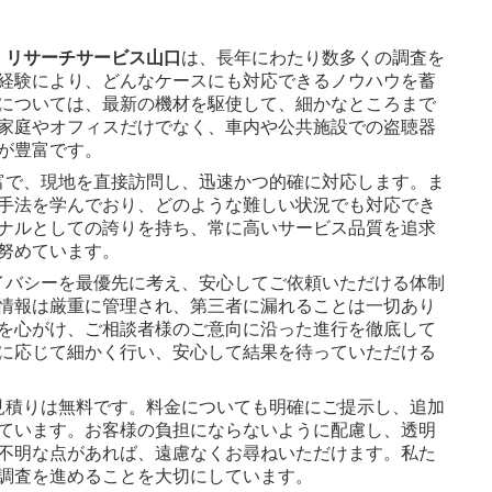
・リサーチサービス山口
は、長年にわたり数多くの調査を
経験により、どんなケースにも対応できるノウハウを蓄
については、最新の機材を駆使して、細かなところまで
家庭やオフィスだけでなく、車内や公共施設での盗聴器
が豊富です。
豊富で、現地を直接訪問し、迅速かつ的確に対応します。ま
手法を学んでおり、どのような難しい状況でも対応でき
ナルとしての誇りを持ち、常に高いサービス品質を追求
努めています。
ライバシーを最優先に考え、安心してご依頼いただける体制
情報は厳重に管理され、第三者に漏れることは一切あり
を心がけ、ご相談者様のご意向に沿った進行を徹底して
に応じて細かく行い、安心して結果を待っていただける
お見積りは無料です。料金についても明確にご提示し、追加
ています。お客様の負担にならないように配慮し、透明
不明な点があれば、遠慮なくお尋ねいただけます。私た
調査を進めることを大切にしています。