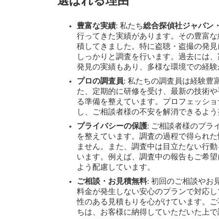
選ばれる理由
豊富な実績
: 私たち
総合探偵社ジャパン
行ってきた実績があります。その豊富な
積してきました。特に盗聴・盗撮の発見
しっかりと調査を行います。過去には、
発見の実績もあり、多様な環境での経験
プロの調査員
: 私たちの調査員は経験
た、定期的に研修を受け、最新の技術や
る準備を整えています。プロフェッショ
し、ご相談者様の不安を解消できるよう
プライバシーの保護
: ご相談者様のプ
を整えています。調査の過程で得られた
ません。また、調査中は目立たない行動
います。例えば、調査中の報告もご希望
よう配慮しています。
ご相談・お見積無料
: 初回のご相談や
料金が発生しない安心のプランで対応し
性のある見積もりを心がけています。ご
ちは、お客様に納得していただいた上で